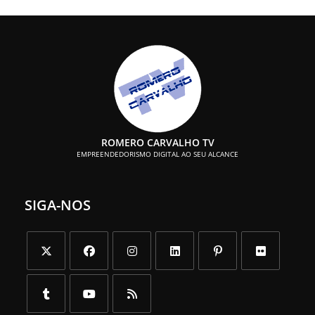
ROMERO CARVALHO TV
EMPREENDEDORISMO DIGITAL AO SEU ALCANCE
SIGA-NOS
Abre
Abre
Abre
Abre
Abre
Abre
em
em
em
em
em
em
uma
uma
uma
uma
uma
uma