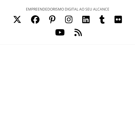
Ir
EMPREENDEDORISMO DIGITAL AO SEU ALCANCE
para
o
conteúdo