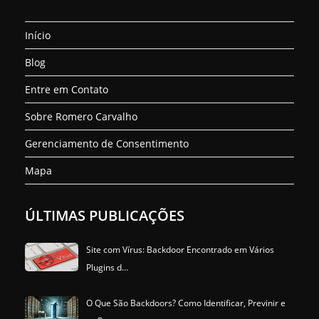
Abre
Abre
Abre
nova
nova
nova
nova
nova
nova
em
em
em
aba
aba
aba
aba
aba
aba
Início
uma
uma
uma
nova
nova
nova
Blog
aba
aba
aba
Entre em Contato
Sobre Romero Carvalho
Gerenciamento de Consentimento
Mapa
ÚLTIMAS PUBLICAÇÕES
Site com Vírus: Backdoor Encontrado em Vários
Plugins d…
O Que São Backdoors? Como Identificar, Previnir e