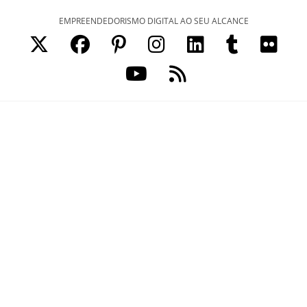
Ir
EMPREENDEDORISMO DIGITAL AO SEU ALCANCE
para
o
conteúdo