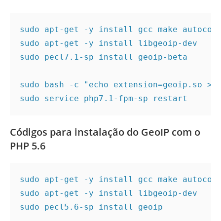
sudo apt-get -y install gcc make autoconf
sudo apt-get -y install libgeoip-dev

sudo pecl7.1-sp install geoip-beta

sudo bash -c "echo extension=geoip.so > /
sudo service php7.1-fpm-sp restart
Códigos para instalação do GeoIP com o
PHP 5.6
sudo apt-get -y install gcc make autoconf
sudo apt-get -y install libgeoip-dev

sudo pecl5.6-sp install geoip
