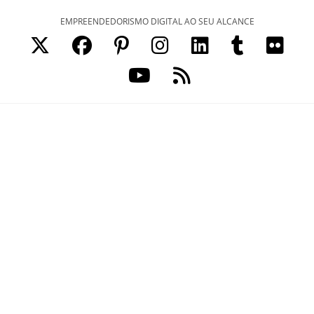
Ir
EMPREENDEDORISMO DIGITAL AO SEU ALCANCE
para
o
conteúdo