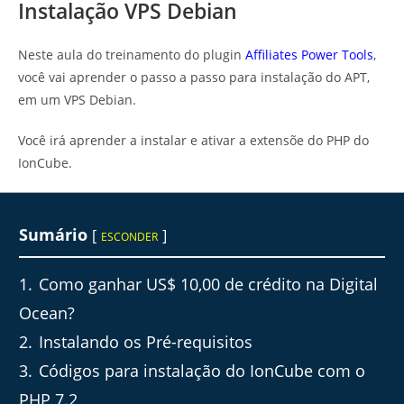
Instalação VPS Debian
Neste aula do treinamento do plugin
Affiliates Power Tools
,
você vai aprender o passo a passo para instalação do APT,
em um VPS Debian.
Você irá aprender a instalar e ativar a extensõe do PHP do
IonCube.
Sumário
[
]
ESCONDER
1
Como ganhar US$ 10,00 de crédito na Digital
Ocean?
2
Instalando os Pré-requisitos
3
Códigos para instalação do IonCube com o
PHP 7.2