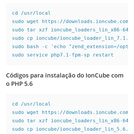
cd /usr/local

sudo wget https://downloads.ioncube.com/l
sudo tar xzf ioncube_loaders_lin_x86-64.t
sudo cp ioncube/ioncube_loader_lin_7.1.so
sudo bash -c 'echo "zend_extension=/opt/s
sudo service php7.1-fpm-sp restart
Códigos para instalação do IonCube com
o PHP 5.6
cd /usr/local

sudo wget https://downloads.ioncube.com/l
sudo tar xzf ioncube_loaders_lin_x86-64.t
sudo cp ioncube/ioncube_loader_lin_5.6.so