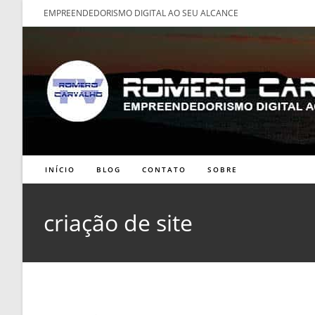
Ir
EMPREENDEDORISMO DIGITAL AO SEU ALCANCE
para
o
conteúdo
INÍCIO
BLOG
CONTATO
SOBRE
criação de site