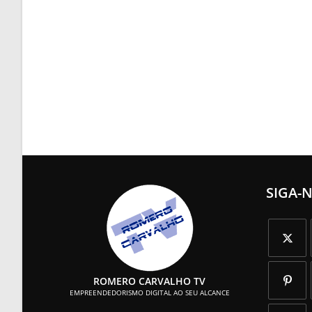
SIGA-
Abre
ROMERO CARVALHO TV
em
EMPREENDEDORISMO DIGITAL AO SEU ALCANCE
uma
Abre