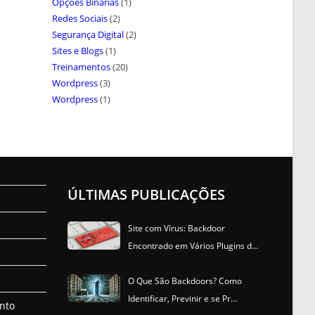
Opções Binárias
(1)
Redes Sociais
(2)
Segurança Digital
(2)
Sites e Blogs
(1)
Treinamentos
(20)
Wordpress
(3)
Wordpress
(1)
ÚLTIMAS PUBLICAÇÕES
Site com Vírus: Backdoor
Encontrado em Vários Plugins d…
O Que São Backdoors? Como
Identificar, Previnir e se Pr…
nto