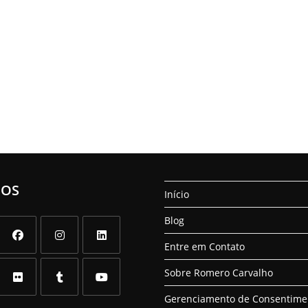
NOS
Início
Blog
Entre em Contato
Abre
Abre
Abre
Sobre Romero Carvalho
em
em
em
uma
uma
uma
Gerenciamento de Consentime
Abre
Abre
Abre