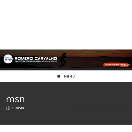
MENU
msn
>
MSN