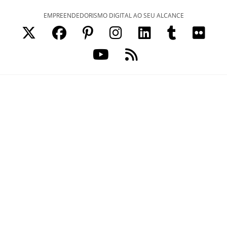
Ir
EMPREENDEDORISMO DIGITAL AO SEU ALCANCE
para
o
conteúdo