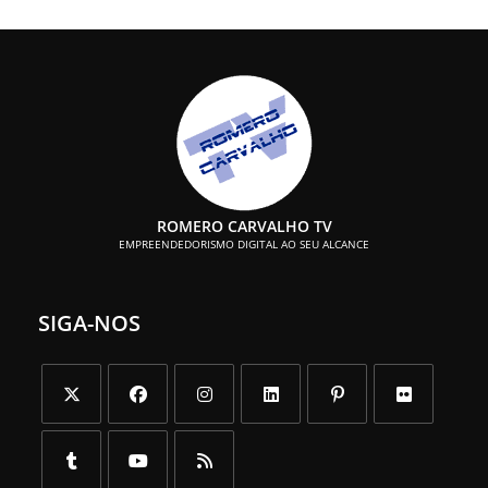
ROMERO CARVALHO TV
EMPREENDEDORISMO DIGITAL AO SEU ALCANCE
SIGA-NOS
Abre
Abre
Abre
Abre
Abre
Abre
em
em
em
em
em
em