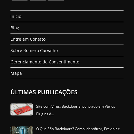
uma
uma
uma
uma
uma
uma
Abre
Abre
Abre
nova
nova
nova
nova
nova
nova
em
em
em
aba
aba
aba
aba
aba
aba
Início
uma
uma
uma
nova
nova
nova
Blog
aba
aba
aba
Entre em Contato
Sobre Romero Carvalho
Gerenciamento de Consentimento
Mapa
ÚLTIMAS PUBLICAÇÕES
Site com Vírus: Backdoor Encontrado em Vários
Plugins d…
O Que São Backdoors? Como Identificar, Previnir e