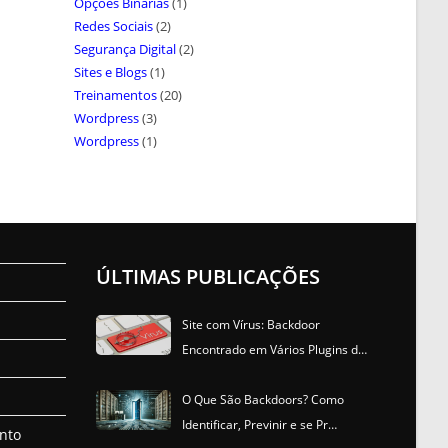
Opções Binárias
(1)
Redes Sociais
(2)
Segurança Digital
(2)
Sites e Blogs
(1)
Treinamentos
(20)
Wordpress
(3)
Wordpress
(1)
ÚLTIMAS PUBLICAÇÕES
Site com Vírus: Backdoor
Encontrado em Vários Plugins d…
O Que São Backdoors? Como
Identificar, Previnir e se Pr…
nto