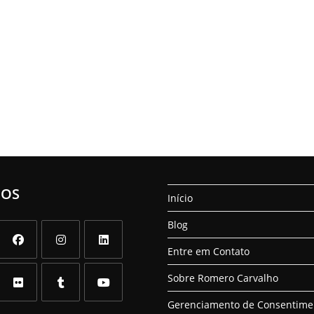
NOS
Início
Blog
Entre em Contato
Abre
Abre
Abre
Sobre Romero Carvalho
em
em
em
uma
uma
uma
Gerenciamento de Consentime
Abre
Abre
Abre