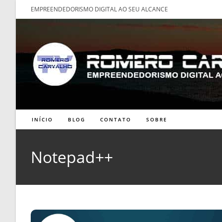
Ir
EMPREENDEDORISMO DIGITAL AO SEU ALCANCE
para
o
conteúdo
INÍCIO
BLOG
CONTATO
SOBRE
Notepad++