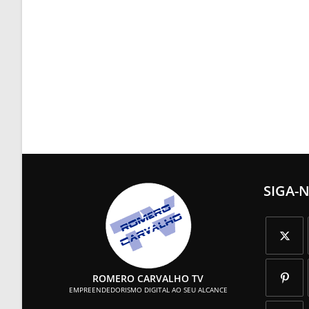
SIGA-
Abre
ROMERO CARVALHO TV
em
EMPREENDEDORISMO DIGITAL AO SEU ALCANCE
uma
Abre