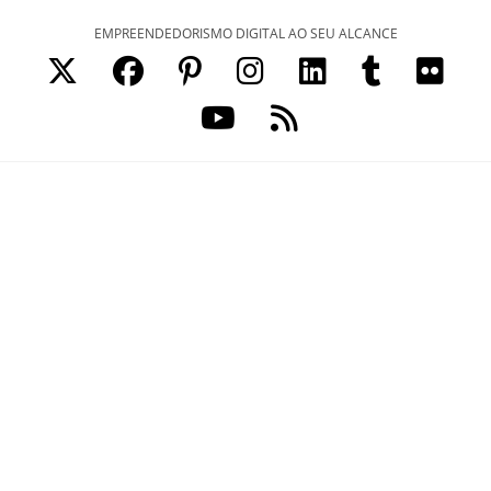
Ir
EMPREENDEDORISMO DIGITAL AO SEU ALCANCE
para
o
conteúdo