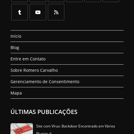
Abre
Abre
Abre
Abre
Abre
Abre
em
em
em
em
em
em
uma
uma
uma
uma
uma
uma
Abre
Abre
Abre
nova
nova
nova
nova
nova
nova
em
em
em
aba
aba
aba
aba
aba
aba
Início
uma
uma
uma
nova
nova
nova
Blog
aba
aba
aba
Entre em Contato
Sobre Romero Carvalho
Gerenciamento de Consentimento
Mapa
ÚLTIMAS PUBLICAÇÕES
Site com Vírus: Backdoor Encontrado em Vários
Plugins d…