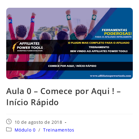
Aula 0 – Comece por Aqui ! –
Início Rápido
Post
10 de agosto de 2018
publicado:
Categoria
Módulo 0
/
Treinamentos
do