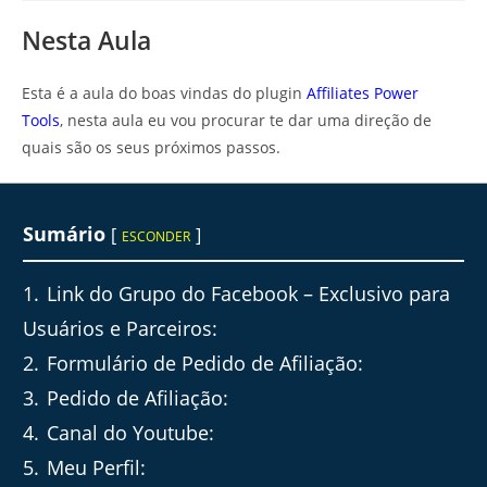
post:
Nesta Aula
Esta é a aula do boas vindas do plugin
Affiliates Power
Tools
, nesta aula eu vou procurar te dar uma direção de
quais são os seus próximos passos.
Sumário
[
]
ESCONDER
1
Link do Grupo do Facebook – Exclusivo para
Usuários e Parceiros:
2
Formulário de Pedido de Afiliação:
3
Pedido de Afiliação:
4
Canal do Youtube:
5
Meu Perfil: