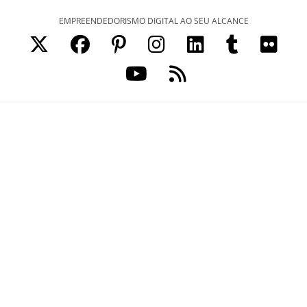
Ir
EMPREENDEDORISMO DIGITAL AO SEU ALCANCE
para
o
conteúdo