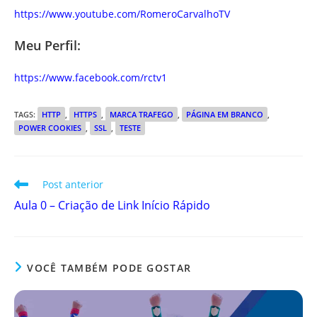
https://www.youtube.com/RomeroCarvalhoTV
Meu Perfil:
https://www.facebook.com/rctv1
TAGS
:
HTTP
,
HTTPS
,
MARCA TRAFEGO
,
PÁGINA EM BRANCO
,
POWER COOKIES
,
SSL
,
TESTE
Leia
Post anterior
mais
Aula 0 – Criação de Link Início Rápido
artigos
VOCÊ TAMBÉM PODE GOSTAR