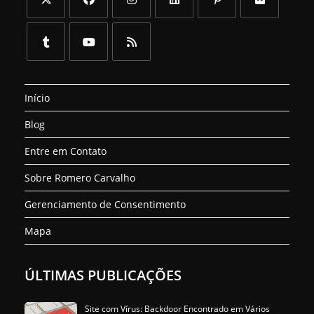
Abre
Abre
Abre
Abre
Abre
Abre
em
em
em
em
em
em
uma
uma
uma
uma
uma
uma
Abre
Abre
Abre
nova
nova
nova
nova
nova
nova
em
em
em
aba
aba
aba
aba
aba
aba
Início
uma
uma
uma
nova
nova
nova
Blog
aba
aba
aba
Entre em Contato
Sobre Romero Carvalho
Gerenciamento de Consentimento
Mapa
ÚLTIMAS PUBLICAÇÕES
Site com Vírus: Backdoor Encontrado em Vários