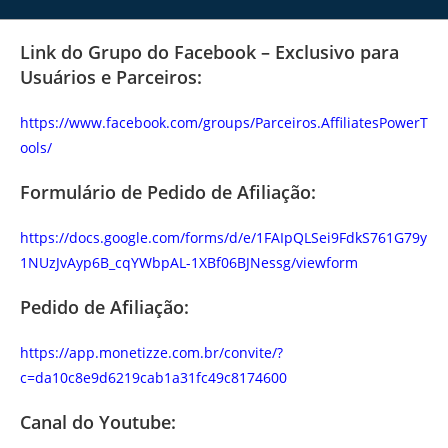
Link do Grupo do Facebook – Exclusivo para
Usuários e Parceiros:
https://www.facebook.com/groups/Parceiros.AffiliatesPowerT
ools/
Formulário de Pedido de Afiliação:
https://docs.google.com/forms/d/e/1FAIpQLSei9FdkS761G79y
1NUzJvAyp6B_cqYWbpAL-1XBf06BJNessg/viewform
Pedido de Afiliação:
https://app.monetizze.com.br/convite/?
c=da10c8e9d6219cab1a31fc49c8174600
Canal do Youtube: